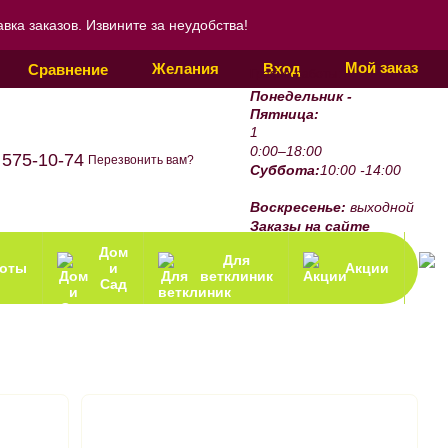
ка заказов. Извините за неудобства!
Мой заказ
Желания
Вход
Сравнение
График работы:
Понедельник -
Пятница:
1
0:00–18:00
 575-10-74
Перезвонить вам?
Суббота:
10:00 -14:00
Воскресенье:
выходной
Заказы на сайте
принимаются 24/7.
Дом
Для
зоты
и
Акции
ветклиник
Сад