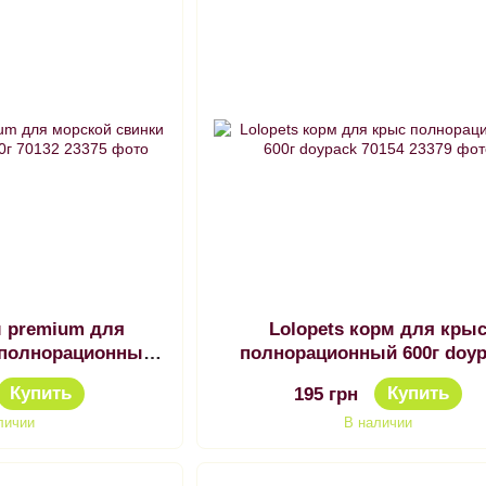
м premium для
Lolopets корм для кры
 полнорационный
полнорационный 600г doy
 70132
70154
Купить
Купить
195 грн
личии
В наличии