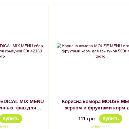
MEDICAL MIX MENU
Корисна комора MOUSE ME
енных трав для
зерном и фруктами корм 
нов 60г
грызунов 500г
Купить
Купить
111 грн
личии
В наличии