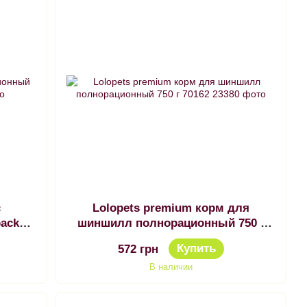
с
Lolopets premium корм для
pack
шиншилл полнорационный 750 г
70162
Купить
572 грн
В наличии