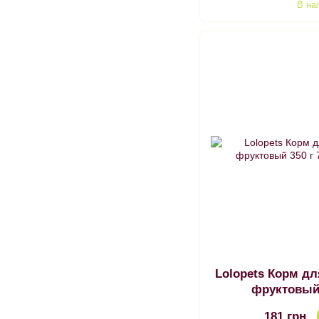
В на
Lolopets Корм д
фруктовый 
181 грн