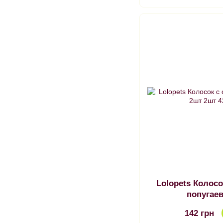
Lolopets Колос
попугае
142 грн