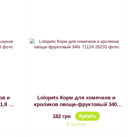
ов и
Lolopets Корм для хомячков и
,8 кг
кроликов овоще-фруктовый 340г
71124
Купить
182 грн
В наличии