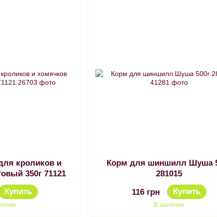
 для кроликов и
Корм для шиншилл Шуша 
овый 350г 71121
281015
Купить
Купить
116 грн
личии
В наличии