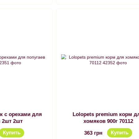
ок с орехами для
Lolopets premium корм д
в 2шт 2шт
хомяков 900г 70112
Купить
Купить
363 грн