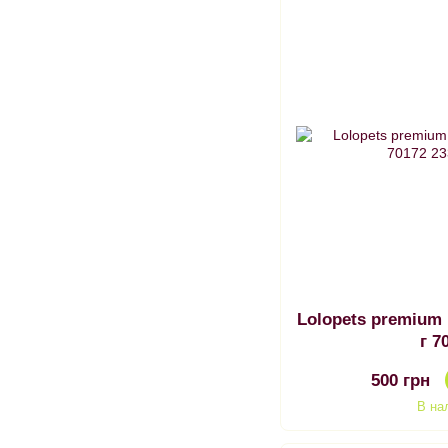
Lolopets premium
г 7
500 грн
В на