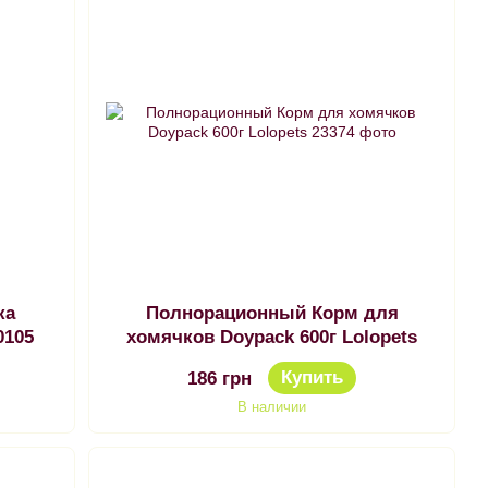
ка
Полнорационный Корм для
0105
хомячков Doypack 600г Lolopets
Купить
186 грн
В наличии