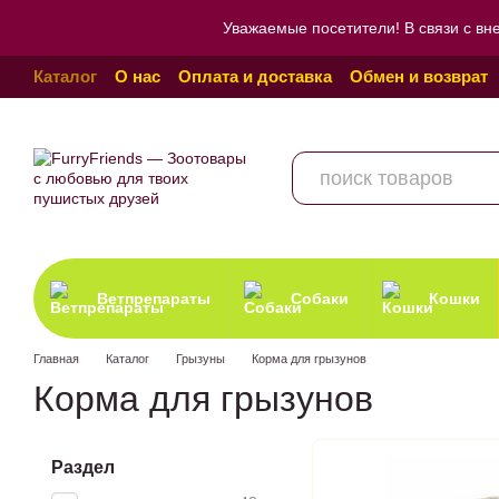
Перейти к основному контенту
Уважаемые посетители! В связи с вн
Каталог
О нас
Оплата и доставка
Обмен и возврат
Пользовательское соглашение
Отзывы о магазине
Ветпрепараты
Собаки
Кошки
Главная
Каталог
Грызуны
Корма для грызунов
Корма для грызунов
Раздел