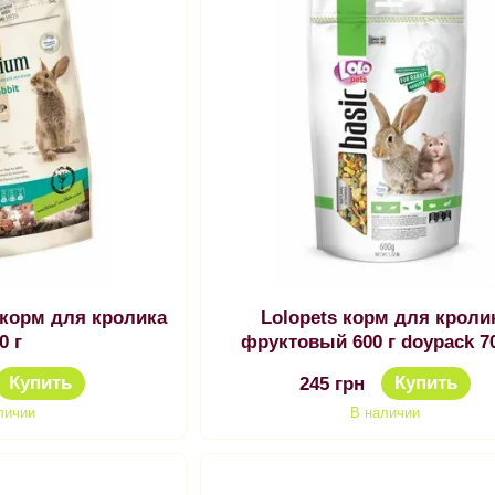
 корм для кролика
Lolopets корм для кроли
0 г
фруктовый 600 г doypack 7
Купить
Купить
245 грн
личии
В наличии