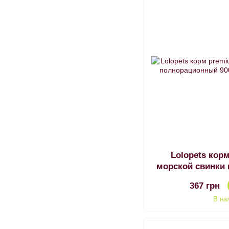
Lolopets кор
морской свинки
900г
367 грн
В на