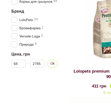
48
Корма для грызунов
Бренд
24
LoloPets
1
Бровафарма
2
Versele-Laga
9
Природа
Цена, грн
От Цена, грн
До Цена, грн
OK
Lolopets premium
90
411 грн
В на