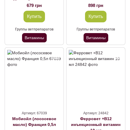
(фитоменадион) 10мл
679 грн
898 грн
Купить
Купить
Группы ветпрепаратов
Группы ветпрепаратов
Витамины
Витамины
Артикул: 67039
Артикул: 24842
Мобиойл (лососевое
Ферровет +В12
масло) Франция 0,5л
инъекционный витамин