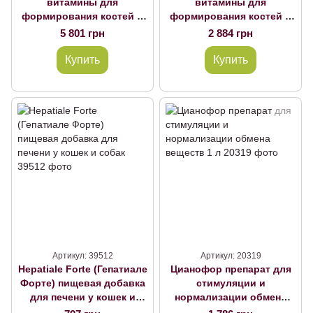
витамины для
витамины для
формирования костей и
формирования костей и
суставов у собак, Сanina
суставов у собак, Сanina
5 801 грн
2 884 грн
360 таблеток
120 таблеток
Купить
Купить
Артикул: 39512
Артикул: 20319
Hepatiale Forte (Гепатиале
Цианофор препарат для
Форте) пищевая добавка
стимуляции и
для печени у кошек и
нормализации обмена
собак
веществ 1 л