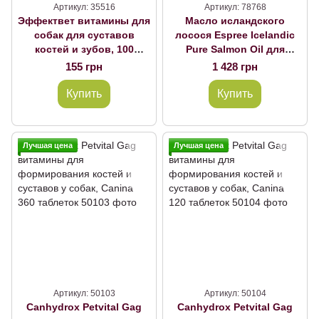
Артикул: 35516
Артикул: 78768
Эффектвет витамины для
Масло исландского
собак для суставов
лосося Espree Icelandic
костей и зубов, 100
Pure Salmon Oil для
таблеток Украина
собак, 480 мл
155 грн
1 428 грн
Купить
Купить
Лучшая цена
Лучшая цена
Артикул: 50103
Артикул: 50104
Canhydrox Petvital Gag
Canhydrox Petvital Gag