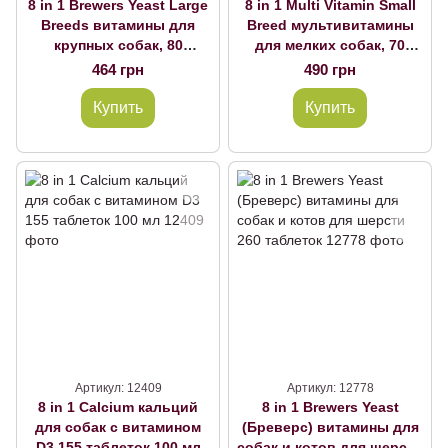
8 in 1 Brewers Yeast Large
8 in 1 Multi Vitamin Small
Breeds витамины для
Breed мультивитамины
крупных собак, 80
для мелких собак, 70
таблеток 8 in 1 Brewers
таблеток
464 грн
490 грн
Yeast Large Breeds
Купить
Купить
Артикул: 12409
Артикул: 12778
8 in 1 Calcium кальций
8 in 1 Brewers Yeast
для собак с витамином
(Бреверс) витамины для
D3 155 таблеток 100 мл
собак и котов для шерсти