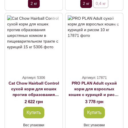
2 кг
2 кг
0,4 кг
Артикул: 5306
Артикул: 17871
Cat Chow Hairball Control
PRO PLAN Adult сухой
сухой корм для кошек
корм для взрослых
против образования
кошек с курицей и рисом
шерстяных комком в
10 кг
2 622 грн
3 778 грн
пищеварительном тракте
с курицей 15 кг
Купить
Купить
Вес упаковки
Вес упаковки