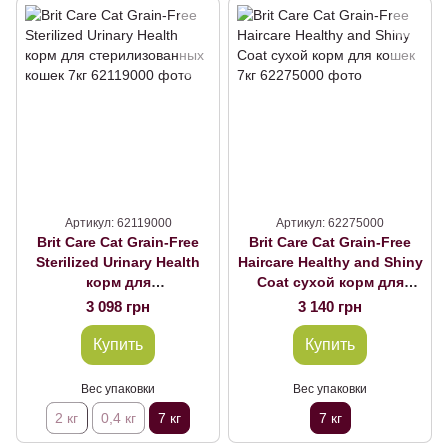
Артикул: 62119000
Артикул: 62275000
Brit Care Cat Grain-Free
Brit Care Cat Grain-Free
Sterilized Urinary Health
Haircare Healthy and Shiny
корм для
Coat сухой корм для
стерилизованных кошек
кошек 7кг, 7 кг
3 098 грн
3 140 грн
7кг
Купить
Купить
Вес упаковки
Вес упаковки
2 кг
0,4 кг
7 кг
7 кг