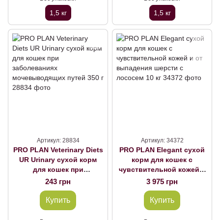
1,5 кг
1,5 кг
Артикул: 28834
Артикул: 34372
PRO PLAN Veterinary Diets
PRO PLAN Elegant сухой
UR Urinary сухой корм
корм для кошек с
для кошек при
чувствительной кожей и
заболеваниях
от выпадения шерсти с
243 грн
3 975 грн
мочевыводящих путей
лососем 10 кг
350 г
Купить
Купить