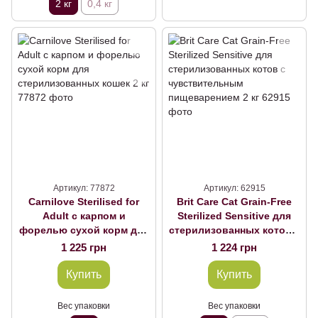
2 кг
0,4 кг
Артикул: 77872
Артикул: 62915
Carnilove Sterilised for
Brit Care Cat Grain-Free
Adult с карпом и
Sterilized Sensitive для
форелью сухой корм для
стерилизованных котов с
стерилизованных кошек
чувствительным
1 225 грн
1 224 грн
2 кг, 2 кг
пищеварением 2 кг
Купить
Купить
Вес упаковки
Вес упаковки