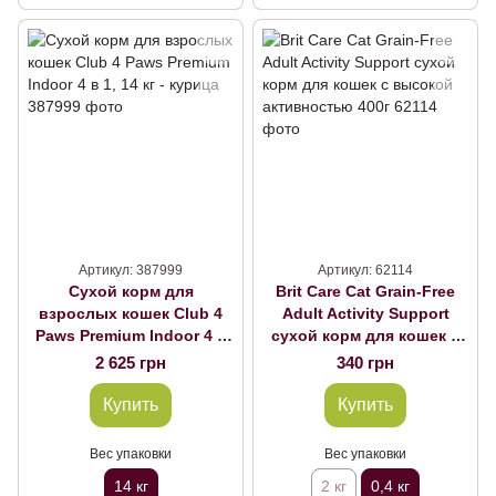
Артикул: 387999
Артикул: 62114
Сухой корм для
Brit Care Cat Grain-Free
взрослых кошек Club 4
Adult Activity Support
Paws Premium Indoor 4 в
сухой корм для кошек с
1, 14 кг - курица
высокой активностью
2 625 грн
340 грн
400г
Купить
Купить
Вес упаковки
Вес упаковки
14 кг
2 кг
0,4 кг