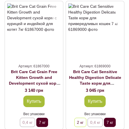
Артикул: 61867000
Артикул: 61869000
Brit Care Cat Grain Free
Brit Care Cat Sensitive
Kitten Growth and
Healthy Digestion Delicate
Development сухой корм
Taste корм для
с курицей и индейкой для
привередливых кошек 7
3 140 грн
3 045 грн
котят 7кг, 7 кг
кг, 7 кг
Купить
Купить
Вес упаковки
Вес упаковки
0,4 кг
7 кг
2 кг
0,4 кг
7 кг