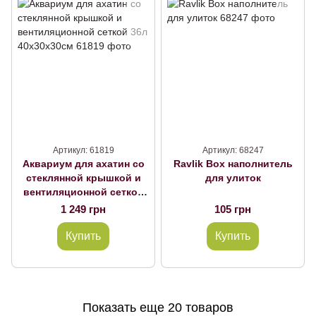
Артикул: 61819
Артикул: 68247
Аквариум для ахатин со
Ravlik Box наполнитель
стеклянной крышкой и
для улиток
вентиляционной сеткой
36л 40х30х30см
1 249 грн
105 грн
Купить
Купить
Показать еще 20 товаров