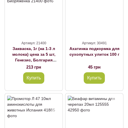
Артикул: 21400
Артикул: 30491
Закваска, 1г (на 1-3 л
Ахатинка подкормка для
молока) цена за 5 шт,
сухопутных улиток 100 г
Генезис, Болгария
Биоряженка
213 грн
45 грн
Купить
Купить