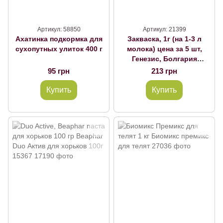
Артикул: 58850
Артикул: 21399
Ахатинка подкормка для
Закваска, 1г (на 1-3 л
сухопутных улиток 400 г
молока) цена за 5 шт,
Генезис, Болгария
Биокефир
95 грн
213 грн
Купить
Купить