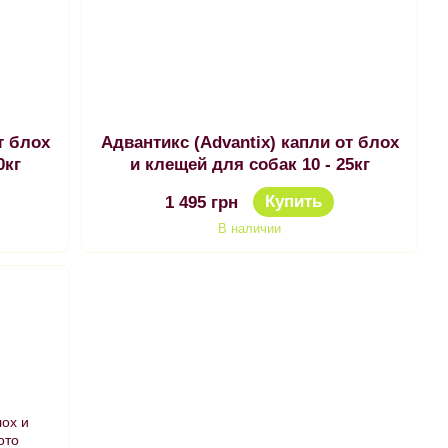
т блох
Адвантикс (Advantix) капли от блох
0кг
и клещей для собак 10 - 25кг
Купить
1 495 грн
В наличии