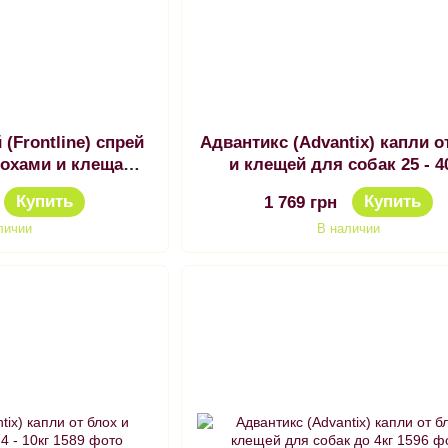
(Frontline) спрей
Адвантикс (Advantix) капли о
лохами и клещами
и клещей для собак 25 - 4
0 мл
Купить
Купить
1 769 грн
личии
В наличии