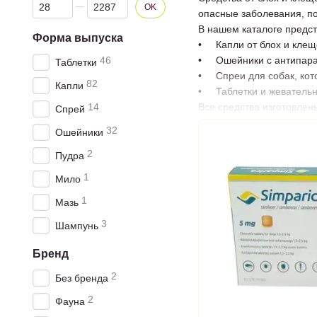
От Цена, грн
До Цена, грн
OK
опасные заболевания, по
В нашем каталоге предс
Форма выпуска
• Капли от блох и клеще
46
• Ошейники с антипараз
Таблетки
• Спреи для собак, кото
82
Капли
• Таблетки и жевательн
14
Все средства изготовлен
Спрей
бороться с паразитами и
32
Ошейники
Преимущества покупки у
2
• Широкий выбор антип
Пудра
• Гарантия качества и 
1
Мило
• Конкурентные цены и
1
• Быстрая доставка по 
Мазь
Заказывайте средства от
3
Шампунь
Бренд
2
Без бренда
2
Фауна