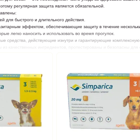
этому регулярная защита является обязательной.
тавлены:
й для быстрого и длительного действия.
итарным эффектом, обеспечивающие защиту в течение нескольки
рые легко наносить и использовать во время прогулок.
ые средства, действующие изнутри и гарантирующие комплексную
ы из качественных ингредиентов, протестированы и безопасны для
 предотвращать повторное заражение.
 нас
аразитарных средств.
безопасности продукции.
 акционные предложения.
всей Украине.
 блох и клещей для собак онлайн – подарите своему питомцу наде