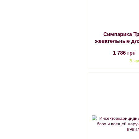
Симпарика Тр
жевательные для
1 786 грн
В на