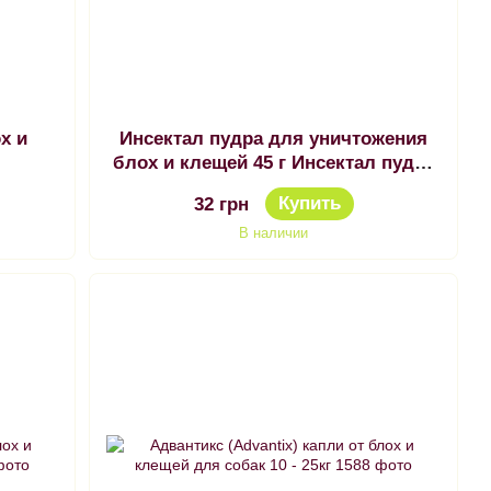
х и
Инсектал пудра для уничтожения
блох и клещей 45 г Инсектал пудра
против блох 45 гр
Купить
32 грн
В наличии