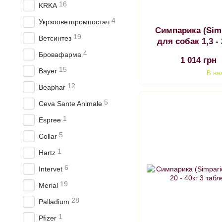
16
KRKA
4
Укрзооветпромпостач
Симпарика (Sim
19
Ветсинтез
для собак 1,3 -
4
Бровафарма
1 014 грн
15
Bayer
В на
12
Beaphar
5
Ceva Sante Animale
1
Espree
5
Collar
1
Hartz
6
Intervet
19
Merial
28
Palladium
1
Pfizer