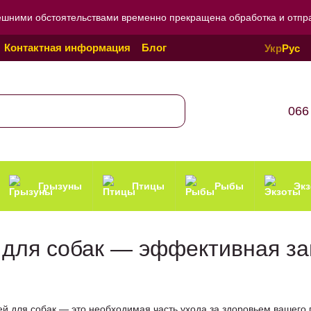
ешними обстоятельствами временно прекращена обработка и отправ
Контактная информация
Блог
Укр
Рус
Политика конфиденциальности
066
Грызуны
Птицы
Рыбы
Эк
й для собак — эффективная з
ей для собак — это необходимая часть ухода за здоровьем вашего