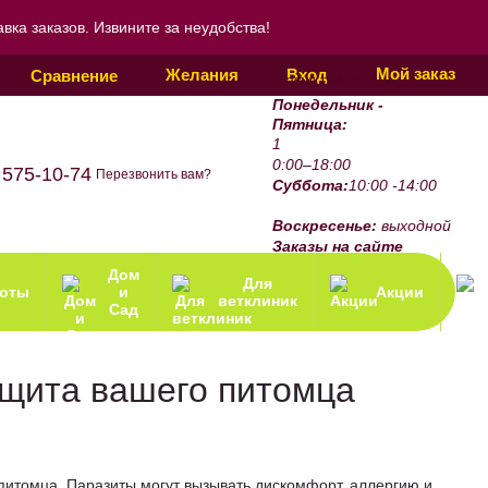
ка заказов. Извините за неудобства!
Мой заказ
Желания
Вход
Сравнение
График работы:
Понедельник -
Пятница:
1
0:00–18:00
 575-10-74
Перезвонить вам?
Суббота:
10:00 -14:00
Воскресенье:
выходной
Заказы на сайте
принимаются 24/7.
Дом
Для
зоты
и
Акции
ветклиник
Сад
ащита вашего питомца
 питомца. Паразиты могут вызывать дискомфорт, аллергию и