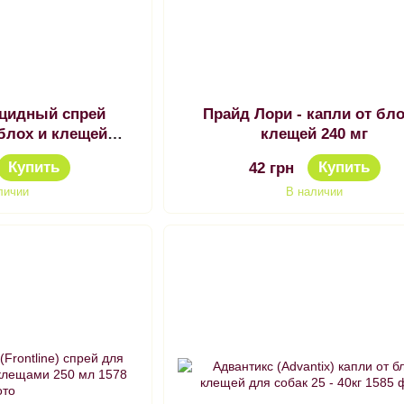
ицидный спрей
Прайд Лори - капли от бло
блох и клещей
клещей 240 мг
ужный 250 мл. Ваниль
Купить
Купить
42 грн
личии
В наличии