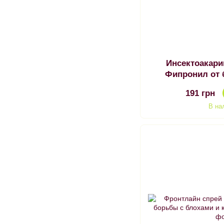
Инсектоакар
Фипронил от 
нар
191 грн
В на