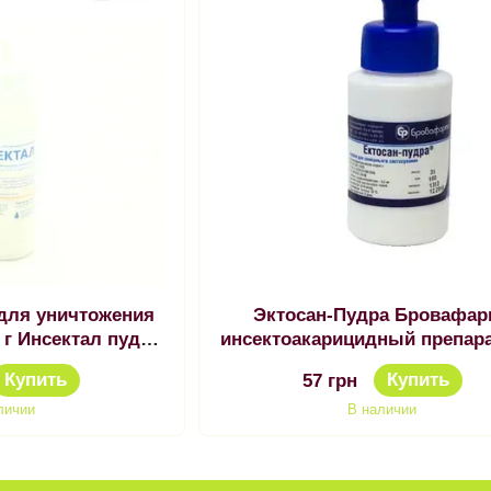
 для уничтожения
Эктосан-Пудра Бровафар
 г Инсектал пудра
инсектоакарицидный препар
лох 45 гр
собак 60 г
Купить
Купить
57 грн
личии
В наличии