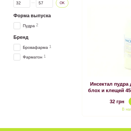
От Цена, грн
До Цена, грн
OK
Форма выпуска
2
Пудра
Бренд
1
Бровафарма
1
Фарматон
Инсектал пудра
блох и клещей 45
против б
32 грн
В на