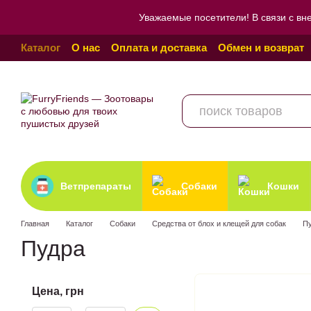
Перейти к основному контенту
Уважаемые посетители! В связи с вн
Каталог
О нас
Оплата и доставка
Обмен и возврат
Пользовательское соглашение
Отзывы о магазине
Ветпрепараты
Собаки
Кошки
Главная
Каталог
Собаки
Средства от блох и клещей для собак
П
Пудра
Цена, грн