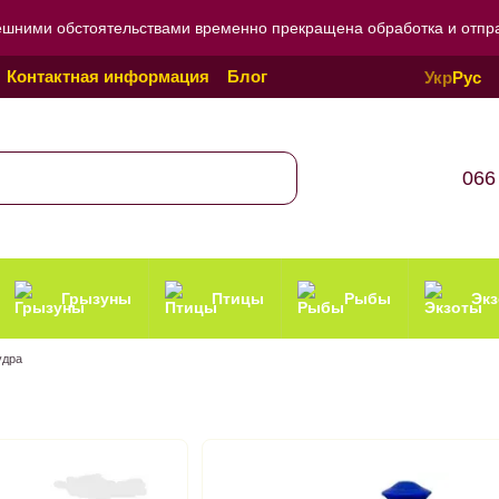
ешними обстоятельствами временно прекращена обработка и отправ
Контактная информация
Блог
Укр
Рус
Политика конфиденциальности
066
Грызуны
Птицы
Рыбы
Эк
удра