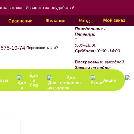
ка заказов. Извините за неудобства!
Мой заказ
Желания
Вход
Сравнение
График работы:
Понедельник -
Пятница:
1
0:00–18:00
 575-10-74
Перезвонить вам?
Суббота:
10:00 -14:00
Воскресенье:
выходной
Заказы на сайте
принимаются 24/7.
Дом
Для
зоты
и
Акции
ветклиник
Сад