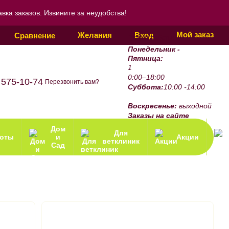
ка заказов. Извините за неудобства!
Мой заказ
Желания
Вход
Сравнение
График работы:
Понедельник -
Пятница:
1
0:00–18:00
 575-10-74
Перезвонить вам?
Суббота:
10:00 -14:00
Воскресенье:
выходной
Заказы на сайте
принимаются 24/7.
Дом
Для
зоты
и
Акции
ветклиник
Сад