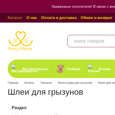
Перейти к основному контенту
Уважаемые посетители! В связи с вн
Каталог
О нас
Оплата и доставка
Обмен и возврат
Пользовательское соглашение
Отзывы о магазине
Ветпрепараты
Собаки
Кошки
Главная
Каталог
Грызуны
Аксессуары для грызунов
Шлеи для гр
Шлеи для грызунов
Раздел