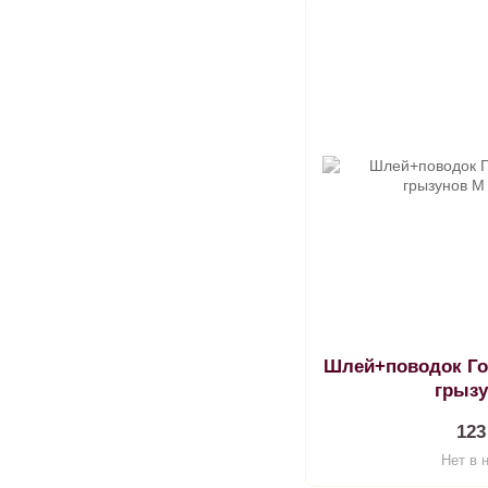
Шлей+поводок Го
грыз
123
Нет в 