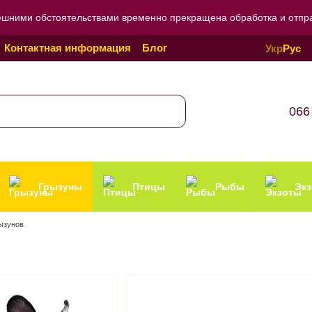
ешними обстоятельствами временно прекращена обработка и отправ
Контактная информация
Блог
Укр
Рус
Политика конфиденциальности
066
Грызуны
Птицы
Рыбы
Эк
ызунов