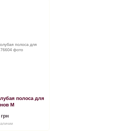
лубая полоса для
унов M
 грн
наличии