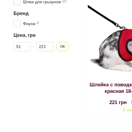
10
Шлеи для грызунов
Бренд
4
Фауна
Цена, грн
От Цена, грн
До Цена, грн
OK
Шлейка с повод
красная 18
221 грн
В на