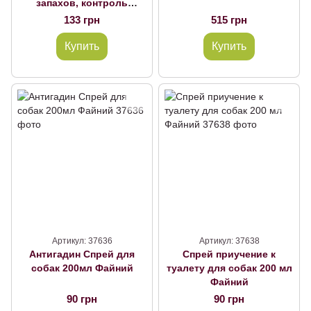
запахов, контроль
повторных меток для
133 грн
515 грн
собак 500 мл
Купить
Купить
Артикул: 37636
Артикул: 37638
Антигадин Спрей для
Спрей приучение к
собак 200мл Файний
туалету для собак 200 мл
Файний
90 грн
90 грн