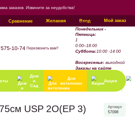
ка заказов. Извините за неудобства!
Мой заказ
Желания
Вход
Сравнение
График работы:
Понедельник -
Пятница:
1
0:00–18:00
 575-10-74
Перезвонить вам?
Суббота:
10:00 -14:00
Воскресенье:
выходной
Заказы на сайте
принимаются 24/7.
Дом
Для
зоты
и
Акции
ветклиник
Сад
 75см USP 2O(EP 3)
Артикул
57098