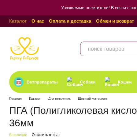
Перейти к основному контенту
Уважаемые посетители! В связи с вн
Каталог
О нас
Оплата и доставка
Обмен и возврат
Пользовательское соглашение
Отзывы о магазине
Ветпрепараты
Собаки
Кошки
Главная
Каталог
Для ветклиник
Шовный материал
ПГА (Полигликолевая кисло
36мм
В наличии
Оставить отзыв