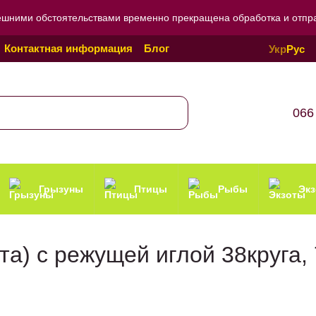
ешними обстоятельствами временно прекращена обработка и отправ
Контактная информация
Блог
Укр
Рус
Политика конфиденциальности
066
Грызуны
Птицы
Рыбы
Эк
та) с режущей иглой 38круга,