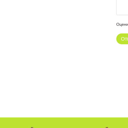
Оцени
От