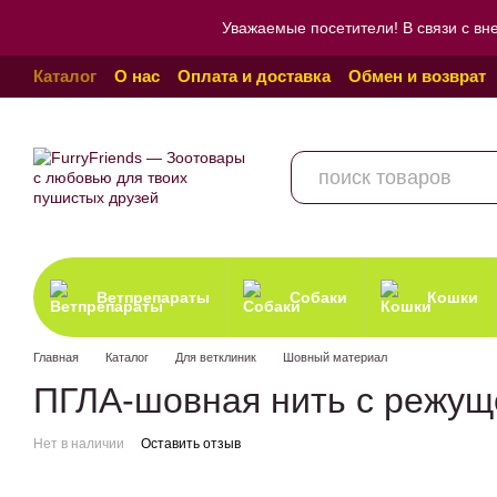
Перейти к основному контенту
Уважаемые посетители! В связи с вн
Каталог
О нас
Оплата и доставка
Обмен и возврат
Пользовательское соглашение
Отзывы о магазине
Ветпрепараты
Собаки
Кошки
Главная
Каталог
Для ветклиник
Шовный материал
ПГЛА-шовная нить с режуще
Нет в наличии
Оставить отзыв