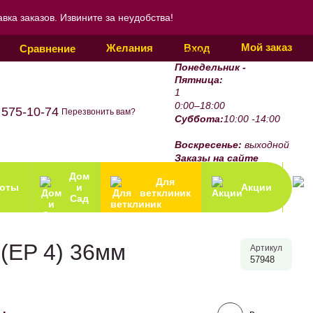
ка заказов. Извините за неудобства!
Мой заказ
Желания
Вход
Сравнение
График работы:
Понедельник -
Пятница:
1
0:00–18:00
 575-10-74
Перезвонить вам?
Суббота:
10:00 -14:00
Воскресенье:
выходной
Заказы на сайте
принимаются 24/7.
Дом
Для
зоты
и
Акции
ветклиник
Сад
1(EP 4) 36мм
Артикул
57948