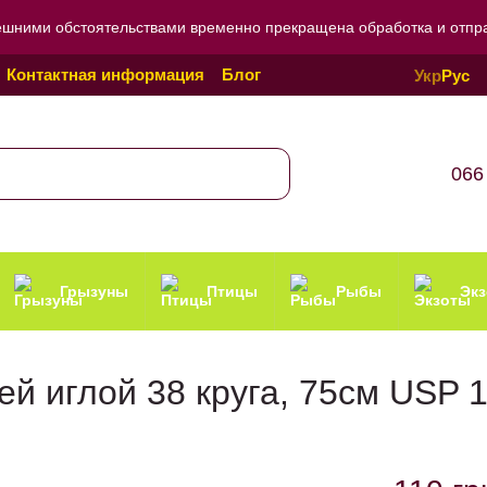
ешними обстоятельствами временно прекращена обработка и отправ
Контактная информация
Блог
Укр
Рус
Политика конфиденциальности
066
Грызуны
Птицы
Рыбы
Эк
й иглой 38 круга, 75см USP 