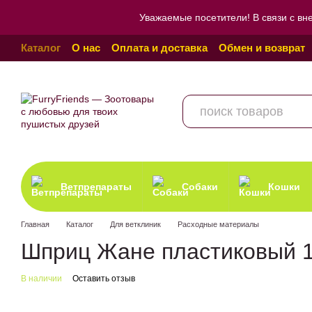
Перейти к основному контенту
Уважаемые посетители! В связи с вн
Каталог
О нас
Оплата и доставка
Обмен и возврат
Пользовательское соглашение
Отзывы о магазине
Ветпрепараты
Собаки
Кошки
Главная
Каталог
Для ветклиник
Расходные материалы
Шприц Жане пластиковый 
В наличии
Оставить отзыв