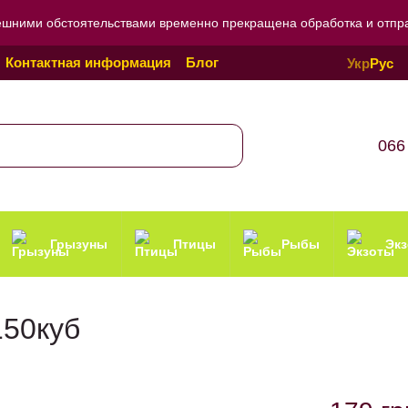
ешними обстоятельствами временно прекращена обработка и отправ
Контактная информация
Блог
Укр
Рус
Политика конфиденциальности
066
Грызуны
Птицы
Рыбы
Эк
150куб